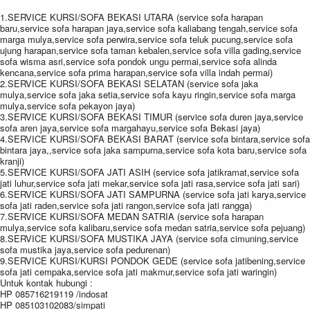
1.SERVICE KURSI/SOFA BEKASI UTARA (service sofa harapan
baru,service sofa harapan jaya,service sofa kaliabang tengah,service sofa
marga mulya,service sofa perwira,service sofa teluk pucung,service sofa
ujung harapan,service sofa taman kebalen,service sofa villa gading,service
sofa wisma asri,service sofa pondok ungu permai,service sofa alinda
kencana,service sofa prima harapan,service sofa villa indah permai)
2.SERVICE KURSI/SOFA BEKASI SELATAN (service sofa jaka
mulya,service sofa jaka setia,service sofa kayu ringin,service sofa marga
mulya,service sofa pekayon jaya)
3.SERVICE KURSI/SOFA BEKASI TIMUR (service sofa duren jaya,service
sofa aren jaya,service sofa margahayu,service sofa Bekasi jaya)
4.SERVICE KURSI/SOFA BEKASI BARAT (service sofa bintara,service sofa
bintara jaya,,service sofa jaka sampurna,service sofa kota baru,service sofa
kranji)
5.SERVICE KURSI/SOFA JATI ASIH (service sofa jatikramat,service sofa
jati luhur,service sofa jati mekar,service sofa jati rasa,service sofa jati sari)
6.SERVICE KURSI/SOFA JATI SAMPURNA (service sofa jati karya,service
sofa jati raden,service sofa jati rangon,service sofa jati rangga)
7.SERVICE KURSI/SOFA MEDAN SATRIA (service sofa harapan
mulya,service sofa kalibaru,service sofa medan satria,service sofa pejuang)
8.SERVICE KURSI/SOFA MUSTIKA JAYA (service sofa cimuning,service
sofa mustika jaya,service sofa pedurenan)
9.SERVICE KURSI/KURSI PONDOK GEDE (service sofa jatibening,service
sofa jati cempaka,service sofa jati makmur,service sofa jati waringin)
Untuk kontak hubungi :
HP 085716219119 /indosat
HP 085103102083/simpati