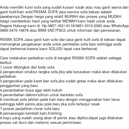
Anda memiliki kursi sofa yang sudah kusam rusak atau mau ganti warna dan
ganti kulit/kain sofa?RISMA SOFA jasa service sofa bekasi adalah
jawabannya.Dengan harga yang relatif MURAH dan proses yang MUDAH
tetapi memberikan hasil yang terlihat MEWAH kami hadir untuk anda.
Segera Hubungi kami di :Hp.0857-1621-9119/0851-0310-2083 atau WhatsApp
0895-3475-16878 atau BBM 5AE7F8C3 untuk informasi dan pemesanan.
RISMA SOFA Jasa ganti kain sofa dan jasa ganti kulit sofa di bekasi dapat
memangkas pengeluaran anda untuk pembelian sofa baru sehingga anda
dapat berhemat,karena kami SOLUSI tepat cara berhemat.
Cara melakukan perbaikan sofa di bengkel RISMA SOFA adalah sebagai
berikut:
1.cover dibongkar dari body sofa
2.pengecekan struktur rangka sofa,jika ada kerusakan maka akan dilakukan
perbaikan
3.pengecekan pada karet ban sofa,jika sudah getas maka akan dilakukan
penggantian yang baru.
4.penambahan busa agar lebih kokoh
5.penambahan dakron/silicon untuk bantalan sofa
6.membuat pola jahitan pada kain baru dengan menggunakan kain lama
sehingga lebih persis,atau pola baru jika sofa terlanjur rusak
7.proses penjahitan cover sofa baru
8.pemasangan kembali kain,finishing
9.kayu yang sudah usang akan di pernis atau diplitur,dapat juga dilakukan
proses cat duco dan melamic sesuai permintaan.