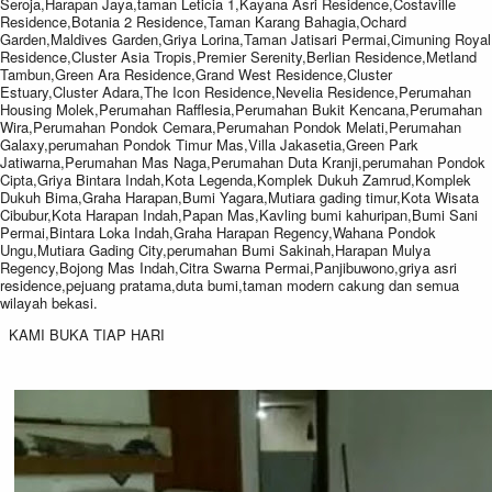
Seroja,Harapan Jaya,taman Leticia 1,Kayana Asri Residence,Costaville
Residence,Botania 2 Residence,Taman Karang Bahagia,Ochard
Garden,Maldives Garden,Griya Lorina,Taman Jatisari Permai,Cimuning Royal
Residence,Cluster Asia Tropis,Premier Serenity,Berlian Residence,Metland
Tambun,Green Ara Residence,Grand West Residence,Cluster
Estuary,Cluster Adara,The Icon Residence,Nevelia Residence,Perumahan
Housing Molek,Perumahan Rafflesia,Perumahan Bukit Kencana,Perumahan
Wira,Perumahan Pondok Cemara,Perumahan Pondok Melati,Perumahan
Galaxy,perumahan Pondok Timur Mas,Villa Jakasetia,Green Park
Jatiwarna,Perumahan Mas Naga,Perumahan Duta Kranji,perumahan Pondok
Cipta,Griya Bintara Indah,Kota Legenda,Komplek Dukuh Zamrud,Komplek
Dukuh Bima,Graha Harapan,Bumi Yagara,Mutiara gading timur,Kota Wisata
Cibubur,Kota Harapan Indah,Papan Mas,Kavling bumi kahuripan,Bumi Sani
Permai,Bintara Loka Indah,Graha Harapan Regency,Wahana Pondok
Ungu,Mutiara Gading City,perumahan Bumi Sakinah,Harapan Mulya
Regency,Bojong Mas Indah,Citra Swarna Permai,Panjibuwono,griya asri
residence,pejuang pratama,duta bumi,taman modern cakung dan semua
wilayah bekasi.
KAMI BUKA TIAP HARI