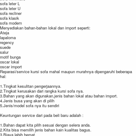
sofa leter L
sofa leter U
sofa recliner
sofa klasik
sofa modern
Menyediakan bahan-bahan lokal dan import seperti:
Ateja
lapaloma
regency
suede
salur
motif bunga
oscar lokal
oscar import
Reparasi/service kursi sofa mahal maupun murahnya dipengaruhi beberapa
hal:
1.Tingkat kesulitan pengerjaannya.
2.Tingkat kerusakan dari rangka kursi sofa nya.
3.Bahan yang akan digunakan,jenis bahan lokal atau bahan import.
4.Jenis busa yang akan di pilih
5.Jenis/model sofa nya itu sendiri
Keuntungan service dari pada beli baru adalah :
1.Bahan dapat kita pilih sesuai dengan selera anda.
2.Kita bisa memilih jenis bahan kain kualitas bagus.
3.Biaya lebih hemat.