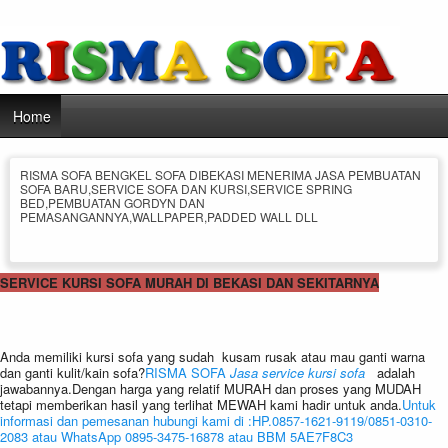
Home
RISMA SOFA BENGKEL SOFA DIBEKASI MENERIMA JASA PEMBUATAN
SOFA BARU,SERVICE SOFA DAN KURSI,SERVICE SPRING
BED,PEMBUATAN GORDYN DAN
PEMASANGANNYA,WALLPAPER,PADDED WALL DLL
SERVICE KURSI SOFA MURAH DI BEKASI DAN SEKITARNYA
Anda memiliki kursi sofa yang sudah kusam rusak atau mau ganti warna
dan ganti kulit/kain sofa?
RISMA SOFA
Jasa service kursi sofa
adalah
jawabannya.Dengan harga yang relatif MURAH dan proses yang MUDAH
tetapi memberikan hasil yang terlihat MEWAH kami hadir untuk anda.
Untuk
informasi dan pemesanan hubungi kami di :HP.0857-1621-9119/0851-0310-
2083 atau WhatsApp 0895-3475-16878 atau BBM 5AE7F8C3