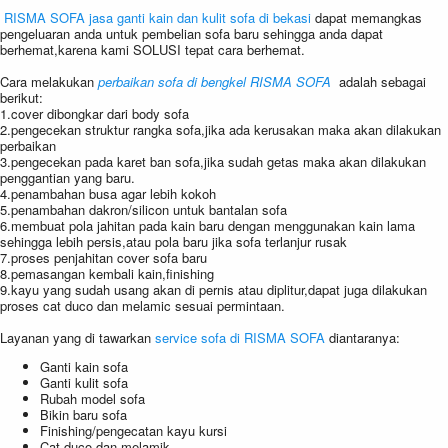
RISMA SOFA jasa ganti kain dan kulit sofa di bekasi
dapat memangkas
pengeluaran anda untuk pembelian sofa baru sehingga anda dapat
berhemat,karena kami SOLUSI tepat cara berhemat.
Cara melakukan
perbaikan sofa di bengkel RISMA SOFA
adalah sebagai
berikut:
1.cover dibongkar dari body sofa
2.pengecekan struktur rangka sofa,jika ada kerusakan maka akan dilakukan
perbaikan
3.pengecekan pada karet ban sofa,jika sudah getas maka akan dilakukan
penggantian yang baru.
4.penambahan busa agar lebih kokoh
5.penambahan dakron/silicon untuk bantalan sofa
6.membuat pola jahitan pada kain baru dengan menggunakan kain lama
sehingga lebih persis,atau pola baru jika sofa terlanjur rusak
7.proses penjahitan cover sofa baru
8.pemasangan kembali kain,finishing
9.kayu yang sudah usang akan di pernis atau diplitur,dapat juga dilakukan
proses cat duco dan melamic sesuai permintaan.
Layanan yang di tawarkan
service sofa di RISMA SOFA
diantaranya:
Ganti kain sofa
Ganti kulit sofa
Rubah model sofa
Bikin baru sofa
Finishing/pengecatan kayu kursi
Cat duco dan melamik