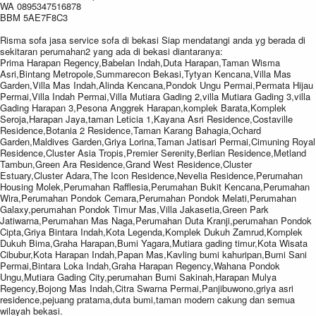
WA 0895347516878
BBM 5AE7F8C3
Risma sofa jasa service sofa di bekasi Siap mendatangi anda yg berada di
sekitaran perumahan2 yang ada di bekasi diantaranya:
Prima Harapan Regency,Babelan Indah,Duta Harapan,Taman Wisma
Asri,Bintang Metropole,Summarecon Bekasi,Tytyan Kencana,Villa Mas
Garden,Villa Mas Indah,Alinda Kencana,Pondok Ungu Permai,Permata Hijau
Permai,Villa Indah Permai,Villa Mutiara Gading 2,villa Mutiara Gading 3,villa
Gading Harapan 3,Pesona Anggrek Harapan,komplek Barata,Komplek
Seroja,Harapan Jaya,taman Leticia 1,Kayana Asri Residence,Costaville
Residence,Botania 2 Residence,Taman Karang Bahagia,Ochard
Garden,Maldives Garden,Griya Lorina,Taman Jatisari Permai,Cimuning Royal
Residence,Cluster Asia Tropis,Premier Serenity,Berlian Residence,Metland
Tambun,Green Ara Residence,Grand West Residence,Cluster
Estuary,Cluster Adara,The Icon Residence,Nevelia Residence,Perumahan
Housing Molek,Perumahan Rafflesia,Perumahan Bukit Kencana,Perumahan
Wira,Perumahan Pondok Cemara,Perumahan Pondok Melati,Perumahan
Galaxy,perumahan Pondok Timur Mas,Villa Jakasetia,Green Park
Jatiwarna,Perumahan Mas Naga,Perumahan Duta Kranji,perumahan Pondok
Cipta,Griya Bintara Indah,Kota Legenda,Komplek Dukuh Zamrud,Komplek
Dukuh Bima,Graha Harapan,Bumi Yagara,Mutiara gading timur,Kota Wisata
Cibubur,Kota Harapan Indah,Papan Mas,Kavling bumi kahuripan,Bumi Sani
Permai,Bintara Loka Indah,Graha Harapan Regency,Wahana Pondok
Ungu,Mutiara Gading City,perumahan Bumi Sakinah,Harapan Mulya
Regency,Bojong Mas Indah,Citra Swarna Permai,Panjibuwono,griya asri
residence,pejuang pratama,duta bumi,taman modern cakung dan semua
wilayah bekasi.