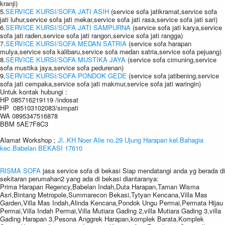
kranji)
5.
SERVICE KURSI/SOFA JATI ASIH
(service sofa jatikramat,service sofa
jati luhur,service sofa jati mekar,service sofa jati rasa,service sofa jati sari)
6.
SERVICE KURSI/SOFA JATI SAMPURNA
(service sofa jati karya,service
sofa jati raden,service sofa jati rangon,service sofa jati rangga)
7.
SERVICE KURSI/SOFA MEDAN SATRIA
(service sofa harapan
mulya,service sofa kalibaru,service sofa medan satria,service sofa pejuang)
8.
SERVICE KURSI/SOFA MUSTIKA JAYA
(service sofa cimuning,service
sofa mustika jaya,service sofa pedurenan)
9.
SERVICE KURSI/SOFA PONDOK GEDE
(service sofa jatibening,service
sofa jati cempaka,service sofa jati makmur,service sofa jati waringin)
Untuk kontak hubungi :
HP 085716219119 /indosat
HP 085103102083/simpati
WA 0895347516878
BBM 5AE7F8C3
Alamat Workshop ;
Jl..KH Noer Alie no.29 Ujung Harapan kel.Bahagia
kec.Babelan BEKASI 17610
RISMA SOFA
jasa service sofa di bekasi Siap mendatangi anda yg berada di
sekitaran perumahan2 yang ada di bekasi diantaranya:
Prima Harapan Regency,Babelan Indah,Duta Harapan,Taman Wisma
Asri,Bintang Metropole,Summarecon Bekasi,Tytyan Kencana,Villa Mas
Garden,Villa Mas Indah,Alinda Kencana,Pondok Ungu Permai,Permata Hijau
Permai,Villa Indah Permai,Villa Mutiara Gading 2,villa Mutiara Gading 3,villa
Gading Harapan 3,Pesona Anggrek Harapan,komplek Barata,Komplek