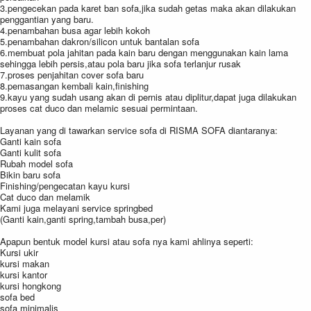
3.pengecekan pada karet ban sofa,jika sudah getas maka akan dilakukan
penggantian yang baru.
4.penambahan busa agar lebih kokoh
5.penambahan dakron/silicon untuk bantalan sofa
6.membuat pola jahitan pada kain baru dengan menggunakan kain lama
sehingga lebih persis,atau pola baru jika sofa terlanjur rusak
7.proses penjahitan cover sofa baru
8.pemasangan kembali kain,finishing
9.kayu yang sudah usang akan di pernis atau diplitur,dapat juga dilakukan
proses cat duco dan melamic sesuai permintaan.
Layanan yang di tawarkan service sofa di RISMA SOFA diantaranya:
Ganti kain sofa
Ganti kulit sofa
Rubah model sofa
Bikin baru sofa
Finishing/pengecatan kayu kursi
Cat duco dan melamik
Kami juga melayani service springbed
(Ganti kain,ganti spring,tambah busa,per)
Apapun bentuk model kursi atau sofa nya kami ahlinya seperti:
Kursi ukir
kursi makan
kursi kantor
kursi hongkong
sofa bed
sofa minimalis